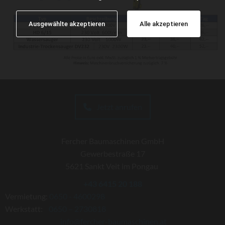
Ausgewählte akzeptieren
Alle akzeptieren
Jetzt anrufen
Fercher Baumaschinen GmbH
Gewerbestraße 17
5621 Sankt Veit im Pongau
+43 6415 20 188
Vermietung:
0650 - 4600298
Werkstatt:
0650 – 2730818
info@fercher-baumaschinen.at