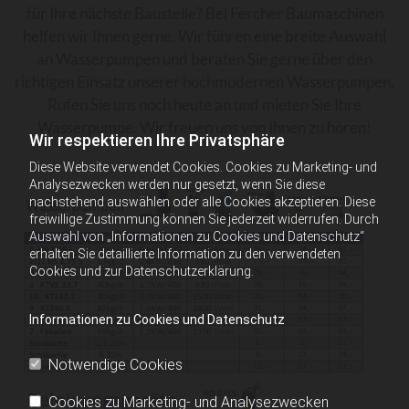
für Ihre nächste Baustelle? Bei Fercher Baumaschinen
helfen wir Ihnen gerne. Wir führen eine breite Auswahl
an Wasserpumpen und beraten Sie gerne über den
richtigen Einsatz unserer hochmodernen Wasserpumpen.
Rufen Sie uns noch heute an und mieten Sie Ihre
Wasserpumpe. Wir freuen uns von Ihnen zu hören!
Wir respektieren Ihre Privatsphäre
Diese Website verwendet Cookies. Cookies zu Marketing- und
Analysezwecken werden nur gesetzt, wenn Sie diese
nachstehend auswählen oder alle Cookies akzeptieren. Diese
freiwillige Zustimmung können Sie jederzeit widerrufen. Durch
Auswahl von „Informationen zu Cookies und Datenschutz“
erhalten Sie detaillierte Information zu den verwendeten
Cookies und zur Datenschutzerklärung.
Informationen zu Cookies und Datenschutz
Notwendige Cookies
Cookies zu Marketing- und Analysezwecken