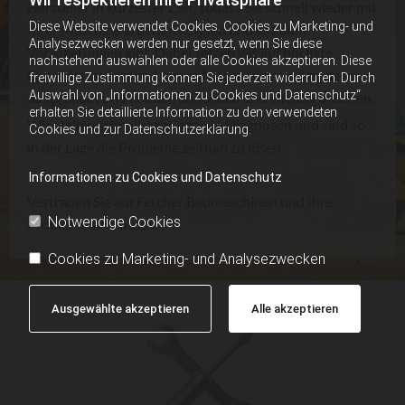
Hersteller in kürzester Zeit, sodass Sie schnell wieder mit
Diese Website verwendet Cookies. Cookies zu Marketing- und
Ihrer Maschine arbeiten können und es kaum
Analysezwecken werden nur gesetzt, wenn Sie diese
Verzögerungen gibt. Dabei setzen wir auf höchste
nachstehend auswählen oder alle Cookies akzeptieren. Diese
Qualitätsmaßstäbe. Unsere Mechaniker sind bestens
freiwillige Zustimmung können Sie jederzeit widerrufen. Durch
Auswahl von „Informationen zu Cookies und Datenschutz“
ausgebildet und können so schnell und effektiv arbeiten.
erhalten Sie detaillierte Information zu den verwendeten
Wir stellen schnellstens genaue Diagnosen und sind so
Cookies und zur Datenschutzerklärung.
in der Lage die Probleme zeitnah zu lösen.
Informationen zu Cookies und Datenschutz
Vertrauen Sie auf Fercher Baumaschinen und Ihre
Notwendige Cookies
Probleme sind passé!
Cookies zu Marketing- und Analysezwecken
Ausgewählte akzeptieren
Alle akzeptieren