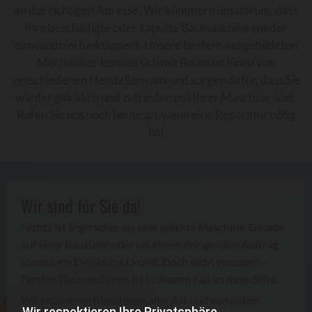
an der richtigen Adresse. Wir kümmern uns darum, dass
Ihre beschädigte oder kaputte Baumaschine wieder
einwandfrei funktioniert. Unsere bestens ausgebildeten
Mechaniker kennen sich mit Baumaschinen von
verschiedenen Herstellern aus und sorgen dafür, dass Sie
wieder glücklich und zufrieden mit Ihrer Maschine sind.
Rufen Sie uns noch heute an, wenn eine Reparatur nötig
ist!
Wir sind für Sie da!
Nichts ist ärgerlicher als eine defekte Maschine. Gerade
auf einer Baustelle oder bei einem dringenden Auftrag
kommt ein Defekt zur Unzeit. Doch nicht verzagen –
Fercher Baumaschinen ist in diesem Fall an Ihrer Seite.
Wir reparieren Maschinen aller Art und von jedem
Wir respektieren Ihre Privatsphäre